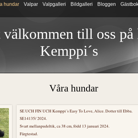
a hundar
Valpar
Valpgalleri
Bildgalleri
Bloggen
Gästbo
 välkommen till oss på
Kemp
pi´s
Våra hundar
SE UCH FIN UCH Kemppi´s Easy To Love, Alice. Dotter till Ebba.
SE14135/ 2024.
Svart mellanpudeltik, ca 38 cm, född 13 januari 2024.
Färgtestad.