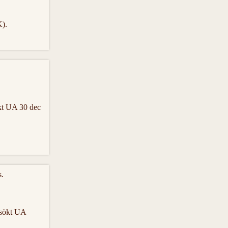
K).
kt UA 30 dec
s.
rsökt UA