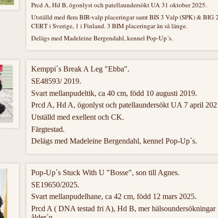
Prcd A, Hd B, ögonlyst och patellaundersökt UA 31 oktober 2025.
Utställd med flera BIR-valp placeringar samt BIS 3 Valp (SPK) & BIG 
CERT i Sverige, 1 i Finland. 3 BIM placeringar än så länge.
Delägs med Madeleine Bergendahl, kennel Pop-Up´s.
Kemppi´s Break A Leg "Ebba".
SE48593/ 2019.
Svart mellanpudeltik, ca 40 cm, född 10 augusti 2019.
Prcd A, Hd A, ögonlyst och patellaundersökt UA 7 april 202
Utställd med exellent och CK.
Färgtestad.
Delägs med Madeleine Bergendahl, kennel Pop-Up´s.
Pop-Up´s Stuck With U "Bosse", son till Agnes.
SE19650/2025.
Svart mellanpudelhane, ca 42 cm, född 12 mars 2025.
Prcd A ( DNA testad fri A), Hd B, mer hälsoundersökninga
ålder´n.