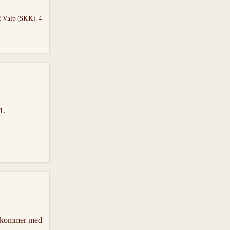
2 Valp (SKK). 4
1.
r kommer med