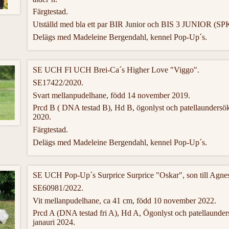
Färgtestad.
Utställd med bla ett par BIR Junior och BIS 3 JUNIOR (SP
Delägs med Madeleine Bergendahl, kennel Pop-Up´s.
SE UCH FI UCH Brei-Ca´s Higher Love "Viggo".
SE17422/2020.
Svart mellanpudelhane, född 14 november 2019.
Prcd B ( DNA testad B), Hd B, ögonlyst och patellaundersö
2020.
Färgtestad.
Delägs med Madeleine Bergendahl, kennel Pop-Up´s.
SE UCH Pop-Up´s Surprice Surprice "Oskar", son till Agne
SE60981/2022.
Vit mellanpudelhane, ca 41 cm, född 10 november 2022.
Prcd A (DNA testad fri A), Hd A, Ögonlyst och patellaunde
janauri 2024.