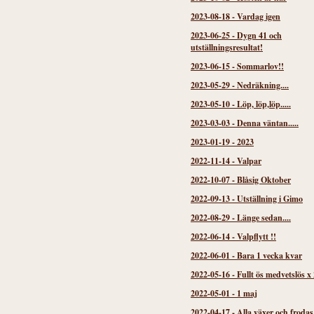
2023-08-18
-
Vardag igen
2023-06-25
-
Dygn 41 och
utställningsresultat!
2023-06-15
-
Sommarlov!!
2023-05-29
-
Nedräkning....
2023-05-10
-
Löp, löp,löp.....
2023-03-03
-
Denna väntan.....
2023-01-19
-
2023
2022-11-14
-
Valpar
2022-10-07
-
Blåsig Oktober
2022-09-13
-
Utställning i Gimo
2022-08-29
-
Länge sedan....
2022-06-14
-
Valpflytt !!
2022-06-01
-
Bara 1 vecka kvar
2022-05-16
-
Fullt ös medvetslös x 
2022-05-01
-
1 maj
2022-04-17
-
Alla växer och frodas