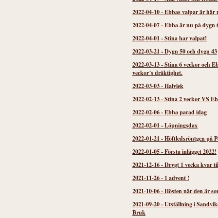
2022-04-10
-
Ebbas valpar är här 
2022-04-07
-
Ebba är nu på dygn 
2022-04-01
-
Stina har valpat!
2022-03-21
-
Dygn 50 och dygn 43
2022-03-13
-
Stina 6 veckor och E
veckor´s dräktighet.
2022-03-03
-
Halvlek
2022-02-13
-
Stina 2 veckor VS Eb
2022-02-06
-
Ebba parad idag
2022-02-01
-
Löpningsdax
2022-01-21
-
Höftledsröntgen på P
2022-01-05
-
Första inlägget 2022!
2021-12-16
-
Drygt 1 vecka kvar til
2021-11-26
-
1 advent !
2021-10-06
-
Hösten när den är so
2021-09-20
-
Utställning i Sandvi
Bruk