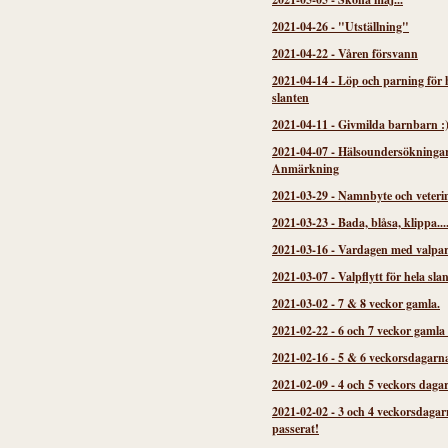
2021-04-26
-
"Utställning"
2021-04-22
-
Våren försvann
2021-04-14
-
Löp och parning för 
slanten
2021-04-11
-
Givmilda barnbarn :
2021-04-07
-
Hälsoundersökninga
Anmärkning
2021-03-29
-
Namnbyte och veteri
2021-03-23
-
Bada, blåsa, klippa...
2021-03-16
-
Vardagen med valpa
2021-03-07
-
Valpflytt för hela sla
2021-03-02
-
7 & 8 veckor gamla.
2021-02-22
-
6 och 7 veckor gamla
2021-02-16
-
5 & 6 veckorsdagarn
2021-02-09
-
4 och 5 veckors daga
2021-02-02
-
3 och 4 veckorsdagar
passerat!