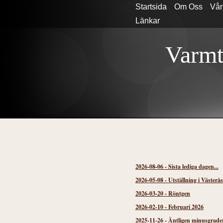
Startsida
Om Oss
Vår
Länkar
Varmt
2026-08-06
-
Sista lediga dagen...
2026-05-08
-
Utställning i Västerå
2026-03-20
-
Röntgen
2026-02-10
-
Februari 2026
2025-11-26
-
Äntligen minusgrader