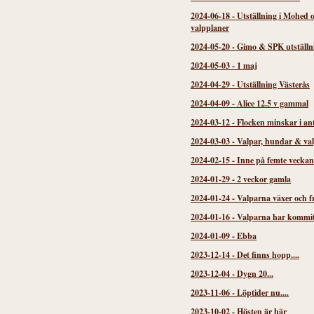
2024-06-18
-
Utställning i Mohed 
valpplaner
2024-05-20
-
Gimo & SPK utställn
2024-05-03
-
1 maj
2024-04-29
-
Utställning Västerås
2024-04-09
-
Alice 12.5 v gammal
2024-03-12
-
Flocken minskar i an
2024-03-03
-
Valpar, hundar & va
2024-02-15
-
Inne på femte veckan
2024-01-29
-
2 veckor gamla
2024-01-24
-
Valparna växer och f
2024-01-16
-
Valparna har kommi
2024-01-09
-
Ebba
2023-12-14
-
Det finns hopp....
2023-12-04
-
Dygn 20...
2023-11-06
-
Löptider nu....
2023-10-02
-
Hösten är här