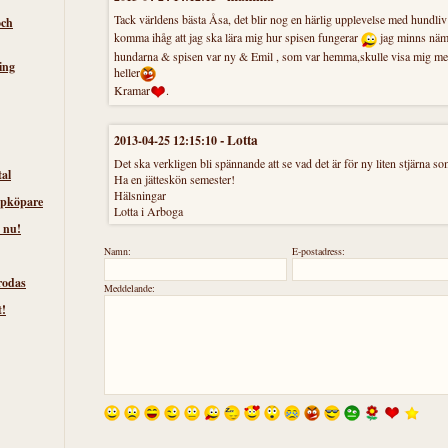
Tack världens bästa Åsa, det blir nog en härlig upplevelse med hundliv 
och
komma ihåg att jag ska lära mig hur spisen fungerar
jag minns näml
hundarna & spisen var ny & Emil , som var hemma,skulle visa mig men 
ing
heller
Kramar
.
-
Lotta
2013-04-25 12:15:10
Det ska verkligen bli spännande att se vad det är för ny liten stjärna 
tal
Ha en jätteskön semester!
Hälsningar
lpköpare
Lotta i Arboga
 nu!
Namn:
E-postadress:
rodas
Meddelande:
t!