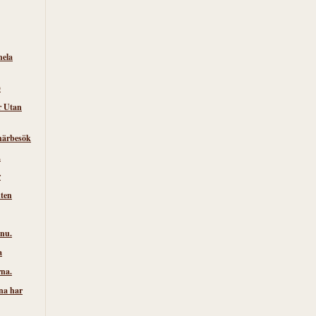
hela
)
r Utan
närbesök
.
r
nten
 nu.
a
rna.
na har