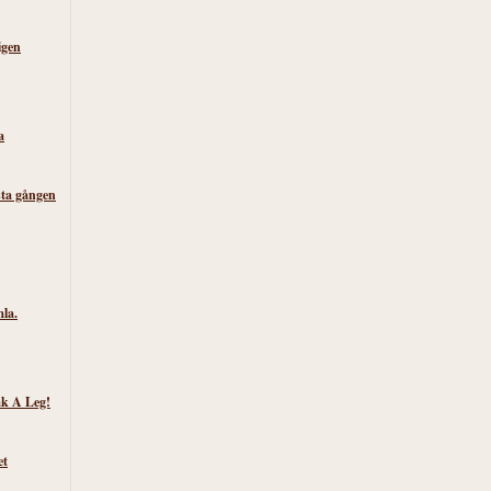
igen
a
sta gången
la.
k A Leg!
et