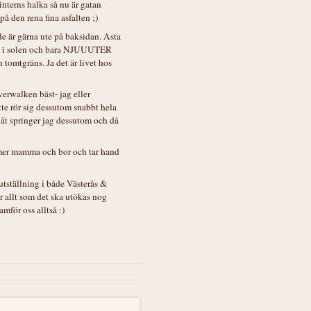
nterns halka så nu är gatan
på den rena fina asfalten ;)
e är gärna ute på baksidan. Asta
idan i solen och bara NJUUUTER
n tomtgräns. Ja det är livet hos
erwalken bäst- jag eller
te rör sig dessutom snabbt hela
nåt springer jag dessutom och då
mmer mamma och bor och tar hand
dutställning i både Västerås &
ar allt som det ska utökas nog
mför oss alltså :)