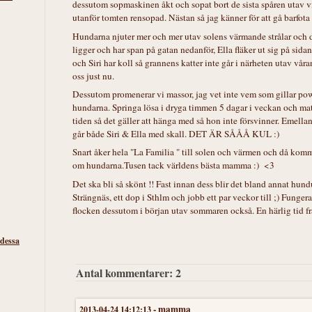
dessutom sopmaskinen åkt och sopat bort de sista spåren utav vi
utanför tomten rensopad. Nästan så jag känner för att gå barfota 
Hundarna njuter mer och mer utav solens värmande strålar och d
ligger och har span på gatan nedanför, Ella fläker ut sig på s
och Siri har koll så grannens katter inte går i närheten utav våra
oss just nu.
Dessutom promenerar vi massor, jag vet inte vem som gillar pow
hundarna. Springa lösa i dryga timmen 5 dagar i veckan och mat
tiden så det gäller att hänga med så hon inte försvinner. Emella
går både Siri & Ella med skall. DET ÄR SÅÅÅ KUL :)
Snart åker hela "La Familia " till solen och värmen och då ko
om hundarna.
Tusen tack världens bästa mamma :) <3
Det ska bli så skönt !! Fast innan dess blir det bland annat hun
Strängnäs, ett dop i Sthlm och jobb ett par veckor till ;) Funger
flocken dessutom i början utav sommaren också. En härlig tid fra
 dessa
Antal kommentarer:
2
-
mamma
2013-04-24 14:12:13