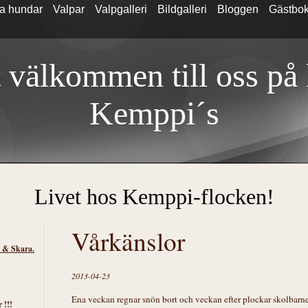
a hundar
Valpar
Valpgalleri
Bildgalleri
Bloggen
Gästbo
 välkommen till oss på
Kemp
pi´s
Livet hos Kemppi-flocken!
Vårkänslor
s & Skara.
2013-04-23
Ena veckan regnar snön bort och veckan efter plockar skolbarne
 !!!