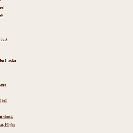
nu!
60
bba 5
ba 1 vecka
eggy
l jul!
m sämst.
ken, Högbo