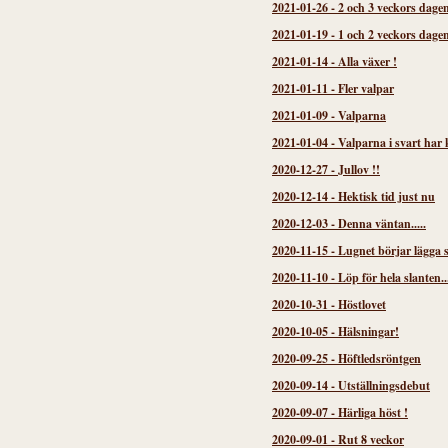
2021-01-26
-
2 och 3 veckors dage
2021-01-19
-
1 och 2 veckors dage
2021-01-14
-
Alla växer !
2021-01-11
-
Fler valpar
2021-01-09
-
Valparna
2021-01-04
-
Valparna i svart har
2020-12-27
-
Jullov !!
2020-12-14
-
Hektisk tid just nu
2020-12-03
-
Denna väntan.....
2020-11-15
-
Lugnet börjar lägga s
2020-11-10
-
Löp för hela slanten..
2020-10-31
-
Höstlovet
2020-10-05
-
Hälsningar!
2020-09-25
-
Höftledsröntgen
2020-09-14
-
Utställningsdebut
2020-09-07
-
Härliga höst !
2020-09-01
-
Rut 8 veckor