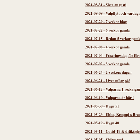
2021-08-31
-
Sista augusti
2021-08-08
-
Valpflytt och vardag 
2021-07-29
-
7 veckor idag
2021-07-22
-
6 veckor gamla
2021-07-15
-
Redan 5 veckor gaml
2021-07-08
-
4 veckor gamla
2021-07-04
-
Friseringsdag för för
2021-07-02
-
3 veckor gamla
2021-06-24
-
2-veckors dagen
2021-06-21
-
Livet rullar på!
2021-06-17
-
Valparna 1 vecka gam
2021-06-10
-
Valparna är här !
2021-05-30
-
Dygn 51
2021-05-23
-
Ebba, Kemppi´s Brea
2021-05-19
-
Dygn 40
2021-05-11
-
Covid-19 & dräktigh
2021-05-05
-
Sköna maj...