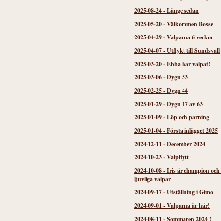
2025-08-24
-
Länge sedan
2025-05-20
-
Välkommen Bosse
2025-04-29
-
Valparna 6 veckor
2025-04-07
-
Utflykt till Sundsvall
2025-03-20
-
Ebba har valpat!
2025-03-06
-
Dygn 53
2025-02-25
-
Dygn 44
2025-01-29
-
Dygn 17 av 63
2025-01-09
-
Löp och parning
2025-01-04
-
Första inlägget 2025
2024-12-11
-
December 2024
2024-10-23
-
Valpflytt
2024-10-08
-
Iris är champion och
ljuvliga valpar
2024-09-17
-
Utställning i Gimo
2024-09-01
-
Valparna är här!
2024-08-11
-
Sommaren 2024 !