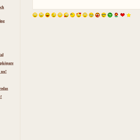
och
ing
tal
lpköpare
 nu!
rodas
t!