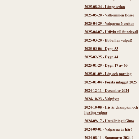
2025-08-24
-
Länge sedan
2025-05-20
-
Välkommen Bosse
2025-04-29
-
Valparna 6 veckor
2025-04-07
-
Utflykt till Sundsvall
2025-03-20
-
Ebba har valpat!
2025-03-06
-
Dygn 53
2025-02-25
-
Dygn 44
2025-01-29
-
Dygn 17 av 63
2025-01-09
-
Löp och parning
2025-01-04
-
Första inlägget 2025
2024-12-11
-
December 2024
2024-10-23
-
Valpflytt
2024-10-08
-
Iris är champion och
ljuvliga valpar
2024-09-17
-
Utställning i Gimo
2024-09-01
-
Valparna är här!
2024-08-11
-
Sommaren 2024 !