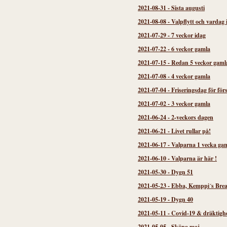
2021-08-31
-
Sista augusti
2021-08-08
-
Valpflytt och vardag 
2021-07-29
-
7 veckor idag
2021-07-22
-
6 veckor gamla
2021-07-15
-
Redan 5 veckor gaml
2021-07-08
-
4 veckor gamla
2021-07-04
-
Friseringsdag för för
2021-07-02
-
3 veckor gamla
2021-06-24
-
2-veckors dagen
2021-06-21
-
Livet rullar på!
2021-06-17
-
Valparna 1 vecka gam
2021-06-10
-
Valparna är här !
2021-05-30
-
Dygn 51
2021-05-23
-
Ebba, Kemppi´s Brea
2021-05-19
-
Dygn 40
2021-05-11
-
Covid-19 & dräktigh
2021-05-05
-
Sköna maj...