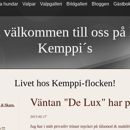
a hundar
Valpar
Valpgalleri
Bildgalleri
Bloggen
Gästbo
 välkommen till oss på
Kemp
pi´s
Livet hos Kemppi-flocken!
Väntan "De Lux" har p
s & Skara.
2015-02-17
Jag har i mitt privatliv tränat mycket på tålamod & maktl
 !!!