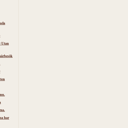
hela
)
r Utan
närbesök
.
r
nten
 nu.
a
rna.
na har