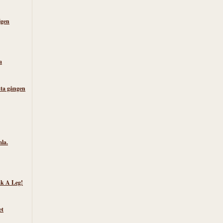
igen
a
sta gången
la.
k A Leg!
et