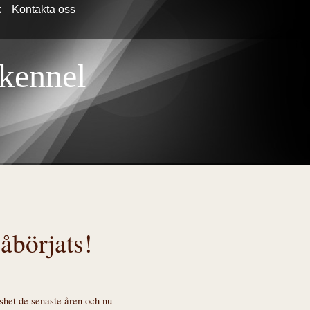
k
Kontakta oss
 kennel
åbörjats!
öshet de senaste åren och nu