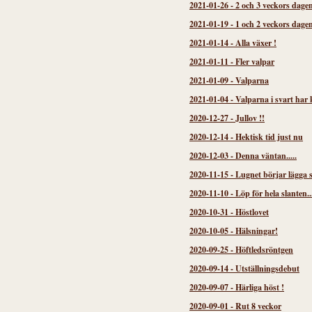
2021-01-26
-
2 och 3 veckors dage
2021-01-19
-
1 och 2 veckors dage
2021-01-14
-
Alla växer !
2021-01-11
-
Fler valpar
2021-01-09
-
Valparna
2021-01-04
-
Valparna i svart har
2020-12-27
-
Jullov !!
2020-12-14
-
Hektisk tid just nu
2020-12-03
-
Denna väntan.....
2020-11-15
-
Lugnet börjar lägga s
2020-11-10
-
Löp för hela slanten..
2020-10-31
-
Höstlovet
2020-10-05
-
Hälsningar!
2020-09-25
-
Höftledsröntgen
2020-09-14
-
Utställningsdebut
2020-09-07
-
Härliga höst !
2020-09-01
-
Rut 8 veckor