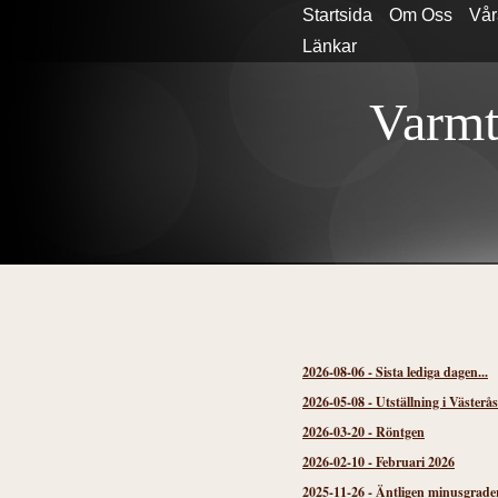
Startsida
Om Oss
Vår
Länkar
Varmt
2026-08-06
-
Sista lediga dagen...
2026-05-08
-
Utställning i Västerå
2026-03-20
-
Röntgen
2026-02-10
-
Februari 2026
2025-11-26
-
Äntligen minusgrader