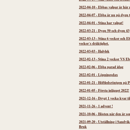
2022-04-10
-
Ebbas valpar är här 
2022-04-07
-
Ebba är nu på dygn 
2022-04-01
-
Stina har valpat!
2022-03-21
-
Dygn 50 och dygn 43
2022-03-13
-
Stina 6 veckor och E
veckor´s dräktighet.
2022-03-03
-
Halvlek
2022-02-13
-
Stina 2 veckor VS Eb
2022-02-06
-
Ebba parad idag
2022-02-01
-
Löpningsdax
2022-01-21
-
Höftledsröntgen på P
2022-01-05
-
Första inlägget 2022!
2021-12-16
-
Drygt 1 vecka kvar til
2021-11-26
-
1 advent !
2021-10-06
-
Hösten när den är so
2021-09-20
-
Utställning i Sandvi
Bruk