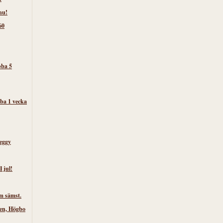
nu!
60
bba 5
ba 1 vecka
eggy
l jul!
m sämst.
ken, Högbo