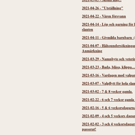
2021-04-26
-
"Utställning"
2021-04-22
-
Våren försvann
2021-04-14
-
Löp och parning för 
slanten
2021-04-11
-
Givmilda barnbarn :
2021-04-07
-
Hälsoundersökninga
Anmärkning
2021-03-29
-
Namnbyte och veteri
2021-03-23
-
Bada, blåsa, klippa...
2021-03-16
-
Vardagen med valpa
2021-03-07
-
Valpflytt för hela sla
2021-03-02
-
7 & 8 veckor gamla.
2021-02-22
-
6 och 7 veckor gamla
2021-02-16
-
5 & 6 veckorsdagarn
2021-02-09
-
4 och 5 veckors daga
2021-02-02
-
3 och 4 veckorsdagar
passerat!