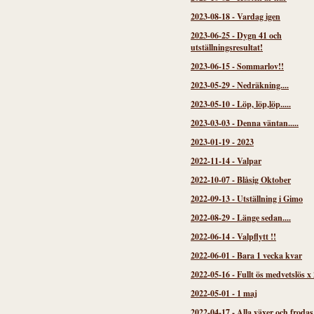
2023-08-18
-
Vardag igen
2023-06-25
-
Dygn 41 och
utställningsresultat!
2023-06-15
-
Sommarlov!!
2023-05-29
-
Nedräkning....
2023-05-10
-
Löp, löp,löp.....
2023-03-03
-
Denna väntan.....
2023-01-19
-
2023
2022-11-14
-
Valpar
2022-10-07
-
Blåsig Oktober
2022-09-13
-
Utställning i Gimo
2022-08-29
-
Länge sedan....
2022-06-14
-
Valpflytt !!
2022-06-01
-
Bara 1 vecka kvar
2022-05-16
-
Fullt ös medvetslös x 
2022-05-01
-
1 maj
2022-04-17
-
Alla växer och frodas