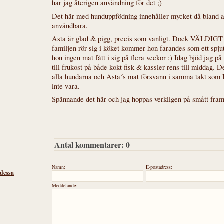
har jag återigen användning för det ;)
Det här med hunduppfödning innehåller mycket då bland a
användbara.
Asta är glad & pigg, precis som vanligt. Dock VÄLDIGT h
familjen rör sig i köket kommer hon farandes som ett spju
hon ingen mat fått i sig på flera veckor :) Idag bjöd jag 
till frukost på både kokt fisk & kassler-rens till middag. D
alla hundarna och Asta´s mat försvann i samma takt som Li
inte vara.
Spännande det här och jag hoppas verkligen på smått fram
Antal kommentarer:
0
Namn:
E-postadress:
 dessa
Meddelande: