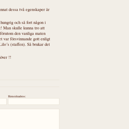
nnat dessa två egenskaper är
ungrig och så fort någon i
t! Man skulle kunna tro att
på förutom den vanliga maten
et var försvinnande gott enligt
lo´s (staffen). Så brukar det
över !!
Hemsideadress: