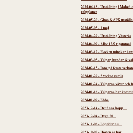
2024-06-18
-
Utställning i Mohed 
valpplaner
2024-05-20
-
Gimo & SPK utställn
2024-05-03
-
1 maj
2024-04-29
-
Utställning Västerås
2024-04-09
-
Alice 12.5 v gammal
2024-03-12
-
Flocken minskar i an
2024-03-03
-
Valpar, hundar & va
2024-02-15
-
Inne på femte veckan
2024-01-29
-
2 veckor gamla
2024-01-24
-
Valparna växer och f
2024-01-16
-
Valparna har kommi
2024-01-09
-
Ebba
2023-12-14
-
Det finns hopp....
2023-12-04
-
Dygn 20...
2023-11-06
-
Löptider nu....
2023-10-02
-
Hösten är här