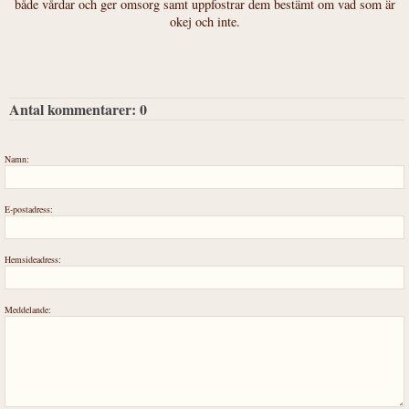
både vårdar och ger omsorg samt uppfostrar dem bestämt om vad som är
okej och inte.
Antal kommentarer:
0
Namn:
E-postadress:
Hemsideadress:
Meddelande: