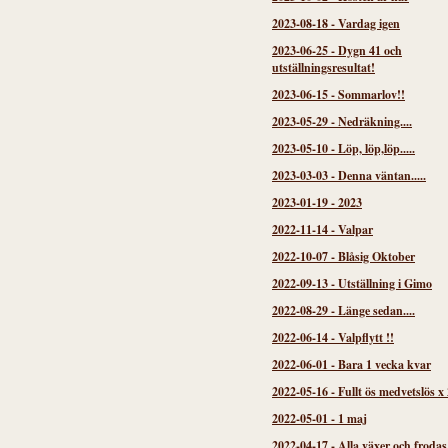
2023-08-18
-
Vardag igen
2023-06-25
-
Dygn 41 och
utställningsresultat!
2023-06-15
-
Sommarlov!!
2023-05-29
-
Nedräkning....
2023-05-10
-
Löp, löp,löp.....
2023-03-03
-
Denna väntan.....
2023-01-19
-
2023
2022-11-14
-
Valpar
2022-10-07
-
Blåsig Oktober
2022-09-13
-
Utställning i Gimo
2022-08-29
-
Länge sedan....
2022-06-14
-
Valpflytt !!
2022-06-01
-
Bara 1 vecka kvar
2022-05-16
-
Fullt ös medvetslös x 
2022-05-01
-
1 maj
2022-04-17
-
Alla växer och frodas