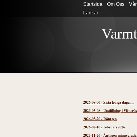
Startsida
Om Oss
Vår
Länkar
Varmt
2026-08-06
-
Sista lediga dagen...
2026-05-08
-
Utställning i Västerå
2026-03-20
-
Röntgen
2026-02-10
-
Februari 2026
2025-11-26
-
Äntligen minusgrader