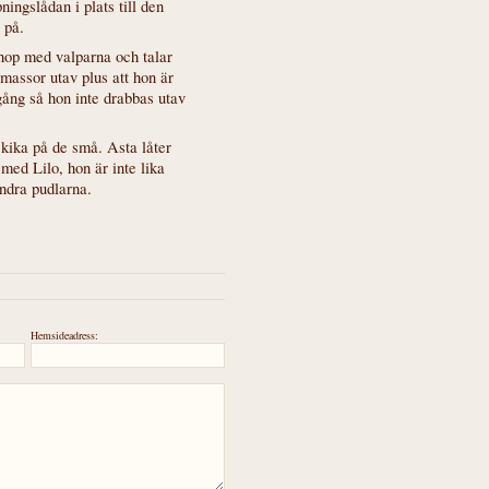
ningslådan i plats till den
 på.
 ihop med valparna och talar
massor utav plus att hon är
g så hon inte drabbas utav
kika på de små. Asta låter
med Lilo, hon är inte lika
ndra pudlarna.
Hemsideadress: