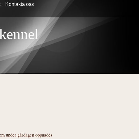
k
Kontakta oss
 kennel
 som under gårdagen öppnades