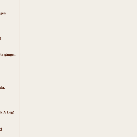
igen
a
sta gången
la.
k A Leg!
et