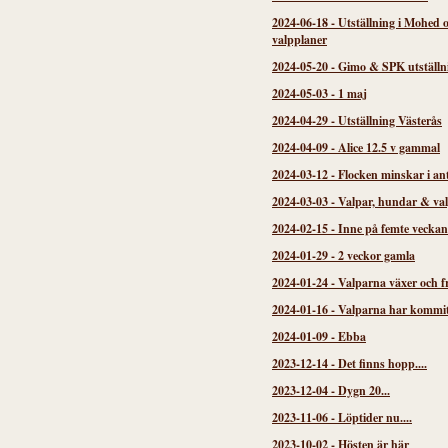
2024-06-18
-
Utställning i Mohed 
valpplaner
2024-05-20
-
Gimo & SPK utställn
2024-05-03
-
1 maj
2024-04-29
-
Utställning Västerås
2024-04-09
-
Alice 12.5 v gammal
2024-03-12
-
Flocken minskar i an
2024-03-03
-
Valpar, hundar & va
2024-02-15
-
Inne på femte veckan
2024-01-29
-
2 veckor gamla
2024-01-24
-
Valparna växer och f
2024-01-16
-
Valparna har kommi
2024-01-09
-
Ebba
2023-12-14
-
Det finns hopp....
2023-12-04
-
Dygn 20...
2023-11-06
-
Löptider nu....
2023-10-02
-
Hösten är här