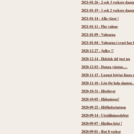
2021-01-26
-
2 och 3 veckors dage
2021-01-19
-
1 och 2 veckors dage
2021-01-14
-
Alla växer !
2021-01-11
-
Fler valpar
2021-01-09
-
Valparna
2021-01-04
-
Valparna i svart har
2020-12-27
-
Jullov !!
2020-12-14
-
Hektisk tid just nu
2020-12-03
-
Denna väntan.....
2020-11-15
-
Lugnet börjar lägga s
2020-11-10
-
Löp för hela slanten..
2020-10-31
-
Höstlovet
2020-10-05
-
Hälsningar!
2020-09-25
-
Höftledsröntgen
2020-09-14
-
Utställningsdebut
2020-09-07
-
Härliga höst !
2020-09-01
-
Rut 8 veckor