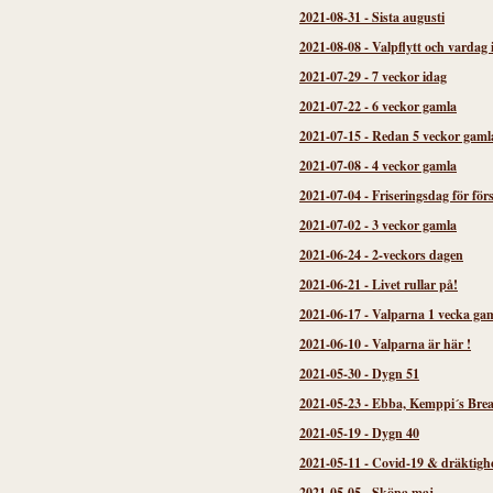
2021-08-31
-
Sista augusti
2021-08-08
-
Valpflytt och vardag 
2021-07-29
-
7 veckor idag
2021-07-22
-
6 veckor gamla
2021-07-15
-
Redan 5 veckor gaml
2021-07-08
-
4 veckor gamla
2021-07-04
-
Friseringsdag för för
2021-07-02
-
3 veckor gamla
2021-06-24
-
2-veckors dagen
2021-06-21
-
Livet rullar på!
2021-06-17
-
Valparna 1 vecka gam
2021-06-10
-
Valparna är här !
2021-05-30
-
Dygn 51
2021-05-23
-
Ebba, Kemppi´s Brea
2021-05-19
-
Dygn 40
2021-05-11
-
Covid-19 & dräktigh
2021-05-05
-
Sköna maj...