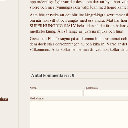
upp ordentligt. Igår var det dessutom dax att byta bort valp
större och mer rymningssäkra valplådan med högre kanter
Asta börjar tycka att det blir lite långtråkigt i sovrummet
om när hon vill ut och umgås med oss andra. Mat har hon 
SUPERHUNGRIG SJÄLV hela tiden så det är en balansgån
mjölkstockning. Än så länge är juvrena mjuka och fina!
Greta och Ella är sugna på att komma in i sovrummet och 
dem dock stå i dörröppningen nu och kika in. Värre är det 
välkommen. Asta kollar henne mer än vad hon kollar de a
Antal kommentarer:
0
Namn:
E-postadress:
 dessa
Meddelande: