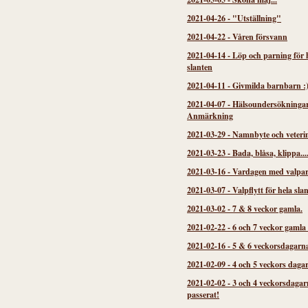
2021-04-26
-
"Utställning"
2021-04-22
-
Våren försvann
2021-04-14
-
Löp och parning för 
slanten
2021-04-11
-
Givmilda barnbarn :
2021-04-07
-
Hälsoundersökninga
Anmärkning
2021-03-29
-
Namnbyte och veteri
2021-03-23
-
Bada, blåsa, klippa...
2021-03-16
-
Vardagen med valpa
2021-03-07
-
Valpflytt för hela sla
2021-03-02
-
7 & 8 veckor gamla.
2021-02-22
-
6 och 7 veckor gamla
2021-02-16
-
5 & 6 veckorsdagarn
2021-02-09
-
4 och 5 veckors daga
2021-02-02
-
3 och 4 veckorsdagar
passerat!