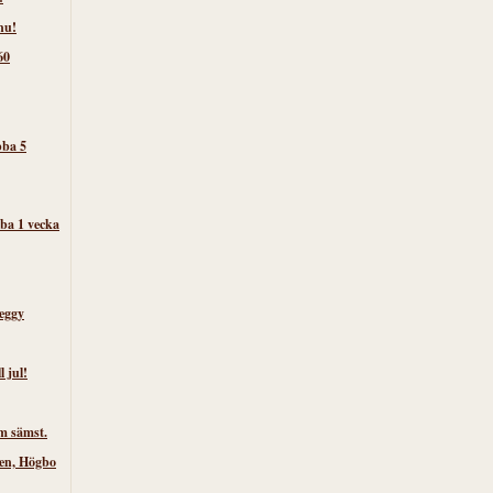
nu!
60
bba 5
ba 1 vecka
eggy
l jul!
m sämst.
ken, Högbo