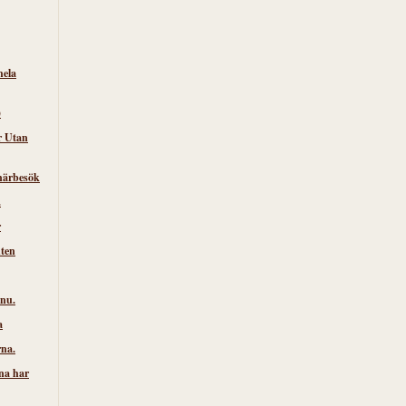
hela
)
r Utan
närbesök
.
r
nten
 nu.
a
rna.
na har