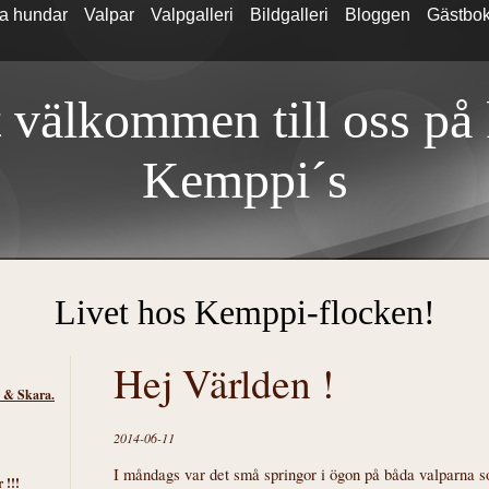
a hundar
Valpar
Valpgalleri
Bildgalleri
Bloggen
Gästbo
 välkommen till oss på
Kemp
pi´s
Livet hos Kemppi-flocken!
Hej Världen !
s & Skara.
2014-06-11
I måndags var det små springor i ögon på båda valparna
 !!!