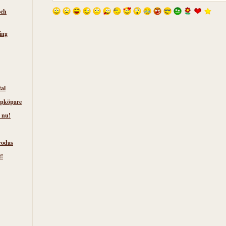
och
ing
tal
lpköpare
 nu!
rodas
t!