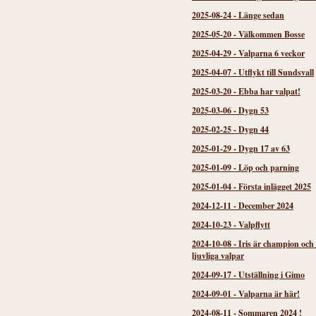
2025-08-24
-
Länge sedan
2025-05-20
-
Välkommen Bosse
2025-04-29
-
Valparna 6 veckor
2025-04-07
-
Utflykt till Sundsvall
2025-03-20
-
Ebba har valpat!
2025-03-06
-
Dygn 53
2025-02-25
-
Dygn 44
2025-01-29
-
Dygn 17 av 63
2025-01-09
-
Löp och parning
2025-01-04
-
Första inlägget 2025
2024-12-11
-
December 2024
2024-10-23
-
Valpflytt
2024-10-08
-
Iris är champion och
ljuvliga valpar
2024-09-17
-
Utställning i Gimo
2024-09-01
-
Valparna är här!
2024-08-11
-
Sommaren 2024 !