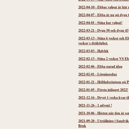
2022-04-10
-
Ebbas valpar är här 
2022-04-07
-
Ebba är nu på dygn 
2022-04-01
-
Stina har valpat!
2022-03-21
-
Dygn 50 och dygn 43
2022-03-13
-
Stina 6 veckor och E
veckor´s dräktighet.
2022-03-03
-
Halvlek
2022-02-13
-
Stina 2 veckor VS Eb
2022-02-06
-
Ebba parad idag
2022-02-01
-
Löpningsdax
2022-01-21
-
Höftledsröntgen på P
2022-01-05
-
Första inlägget 2022!
2021-12-16
-
Drygt 1 vecka kvar til
2021-11-26
-
1 advent !
2021-10-06
-
Hösten när den är so
2021-09-20
-
Utställning i Sandvi
Bruk