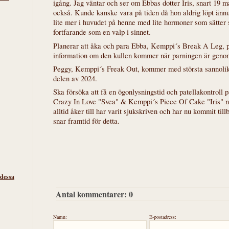
igång. Jag väntar och ser om Ebbas dotter Iris, snart 19 m
också. Kunde kanske vara på tiden då hon aldrig löpt ännu.
lite mer i huvudet på henne med lite hormoner som sätter 
fortfarande som en valp i sinnet.
Planerar att åka och para Ebba, Kemppi´s Break A Leg, p
information om den kullen kommer när parningen är geno
Peggy, Kemppi´s Freak Out, kommer med största sannolik
delen av 2024.
Ska försöka att få en ögonlysningstid och patellakontroll 
Crazy In Love "Svea" & Kemppi´s Piece Of Cake "Iris" nu
alltid åker till har varit sjukskriven och har nu kommit til
snar framtid för detta.
 dessa
Antal kommentarer:
0
Namn:
E-postadress: