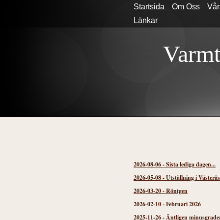
Startsida
Om Oss
Vår
Länkar
Varmt
2026-08-06
-
Sista lediga dagen...
2026-05-08
-
Utställning i Västerå
2026-03-20
-
Röntgen
2026-02-10
-
Februari 2026
2025-11-26
-
Äntligen minusgrader