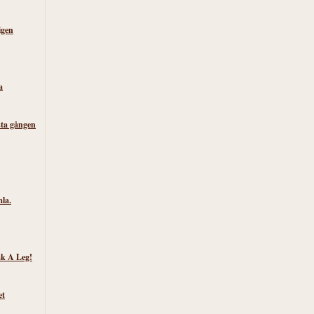
igen
a
sta gången
la.
k A Leg!
et