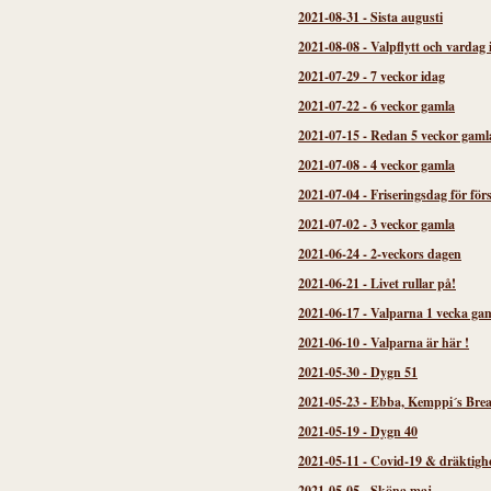
2021-08-31
-
Sista augusti
2021-08-08
-
Valpflytt och vardag 
2021-07-29
-
7 veckor idag
2021-07-22
-
6 veckor gamla
2021-07-15
-
Redan 5 veckor gaml
2021-07-08
-
4 veckor gamla
2021-07-04
-
Friseringsdag för för
2021-07-02
-
3 veckor gamla
2021-06-24
-
2-veckors dagen
2021-06-21
-
Livet rullar på!
2021-06-17
-
Valparna 1 vecka gam
2021-06-10
-
Valparna är här !
2021-05-30
-
Dygn 51
2021-05-23
-
Ebba, Kemppi´s Brea
2021-05-19
-
Dygn 40
2021-05-11
-
Covid-19 & dräktigh
2021-05-05
-
Sköna maj...