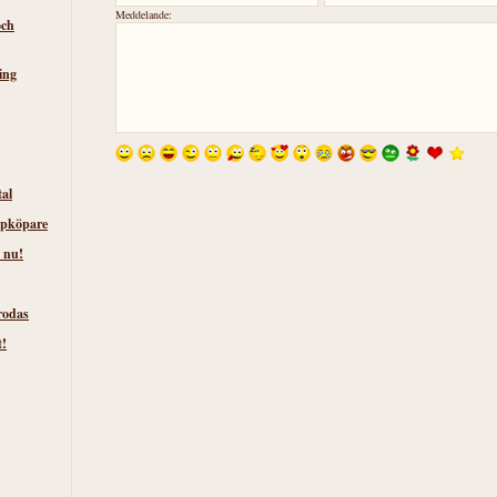
Meddelande:
och
ing
tal
lpköpare
 nu!
rodas
t!