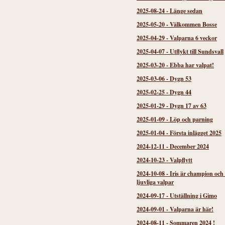
2025-08-24
-
Länge sedan
2025-05-20
-
Välkommen Bosse
2025-04-29
-
Valparna 6 veckor
2025-04-07
-
Utflykt till Sundsvall
2025-03-20
-
Ebba har valpat!
2025-03-06
-
Dygn 53
2025-02-25
-
Dygn 44
2025-01-29
-
Dygn 17 av 63
2025-01-09
-
Löp och parning
2025-01-04
-
Första inlägget 2025
2024-12-11
-
December 2024
2024-10-23
-
Valpflytt
2024-10-08
-
Iris är champion och
ljuvliga valpar
2024-09-17
-
Utställning i Gimo
2024-09-01
-
Valparna är här!
2024-08-11
-
Sommaren 2024 !