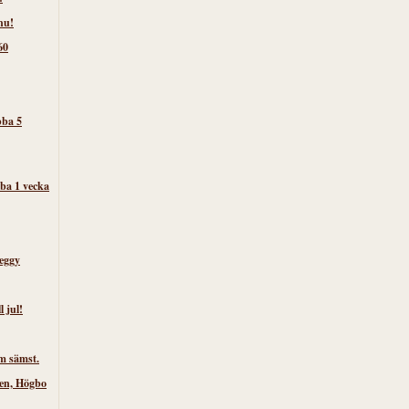
nu!
60
bba 5
ba 1 vecka
eggy
l jul!
m sämst.
ken, Högbo