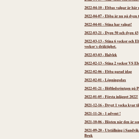
2022-04-10
-
Ebbas valpar är här 
2022-04-07
-
Ebba är nu på dygn 
2022-04-01
-
Stina har valpat!
2022-03-21
-
Dygn 50 och dygn 43
2022-03-13
-
Stina 6 veckor och E
veckor´s dräktighet.
2022-03-03
-
Halvlek
2022-02-13
-
Stina 2 veckor VS Eb
2022-02-06
-
Ebba parad idag
2022-02-01
-
Löpningsdax
2022-01-21
-
Höftledsröntgen på P
2022-01-05
-
Första inlägget 2022!
2021-12-16
-
Drygt 1 vecka kvar til
2021-11-26
-
1 advent !
2021-10-06
-
Hösten när den är so
2021-09-20
-
Utställning i Sandvi
Bruk