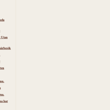
hela
)
r Utan
närbesök
.
r
nten
 nu.
a
rna.
na har