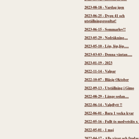
2023-08-18
-
Vardag igen
2023-06-25
-
Dygn 41 och
utställningsresultat!
2023-06-15
-
Sommarlov!!
2023-05-29
-
Nedräkning....
2023-05-10
-
Löp, löp,löp.....
2023-03-03
-
Denna väntan.....
2023-01-19
-
2023
2022-11-14
-
Valpar
2022-10-07
-
Blåsig Oktober
2022-09-13
-
Utställning i Gimo
2022-08-29
-
Länge sedan....
2022-06-14
-
Valpflytt !!
2022-06-01
-
Bara 1 vecka kvar
2022-05-16
-
Fullt ös medvetslös x 
2022-05-01
-
1 maj
2022-04-17
-
Alla växer och frodas