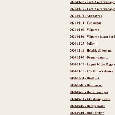
2021-01-26
-
2 och 3 veckors dage
2021-01-19
-
1 och 2 veckors dage
2021-01-14
-
Alla växer !
2021-01-11
-
Fler valpar
2021-01-09
-
Valparna
2021-01-04
-
Valparna i svart har
2020-12-27
-
Jullov !!
2020-12-14
-
Hektisk tid just nu
2020-12-03
-
Denna väntan.....
2020-11-15
-
Lugnet börjar lägga s
2020-11-10
-
Löp för hela slanten..
2020-10-31
-
Höstlovet
2020-10-05
-
Hälsningar!
2020-09-25
-
Höftledsröntgen
2020-09-14
-
Utställningsdebut
2020-09-07
-
Härliga höst !
2020-09-01
-
Rut 8 veckor