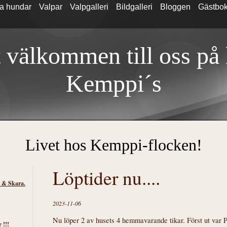
a hundar
Valpar
Valpgalleri
Bildgalleri
Bloggen
Gästbo
 välkommen till oss på
Kemp
pi´s
Livet hos Kemppi-flocken!
Löptider nu....
s & Skara.
2023-11-06
Nu löper 2 av husets 4 hemmavarande tikar. Först ut var 
 !!!