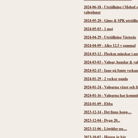
2024-06-18
-
Utställning i Mohed 
valpplaner
2024-05-20
-
Gimo & SPK utställn
2024-05-03
-
1 maj
2024-04-29
-
Utställning Västerås
2024-04-09
-
Alice 12.5 v gammal
2024-03-12
-
Flocken minskar i an
2024-03-03
-
Valpar, hundar & va
2024-02-15
-
Inne på femte veckan
2024-01-29
-
2 veckor gamla
2024-01-24
-
Valparna växer och f
2024-01-16
-
Valparna har kommi
2024-01-09
-
Ebba
2023-12-14
-
Det finns hopp....
2023-12-04
-
Dygn 20...
2023-11-06
-
Löptider nu....
2023-10-02
-
Hösten är här