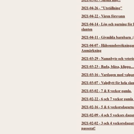
2021-04-26
-
"Utställning"
2021-04-22
-
Våren försvann
2021-04-14
-
Löp och parning för 
slanten
2021-04-11
-
Givmilda barnbarn :
2021-04-07
-
Hälsoundersökninga
Anmärkning
2021-03-29
-
Namnbyte och veteri
2021-03-23
-
Bada, blåsa, klippa...
2021-03-16
-
Vardagen med valpa
2021-03-07
-
Valpflytt för hela sla
2021-03-02
-
7 & 8 veckor gamla.
2021-02-22
-
6 och 7 veckor gamla
2021-02-16
-
5 & 6 veckorsdagarn
2021-02-09
-
4 och 5 veckors daga
2021-02-02
-
3 och 4 veckorsdagar
passerat!