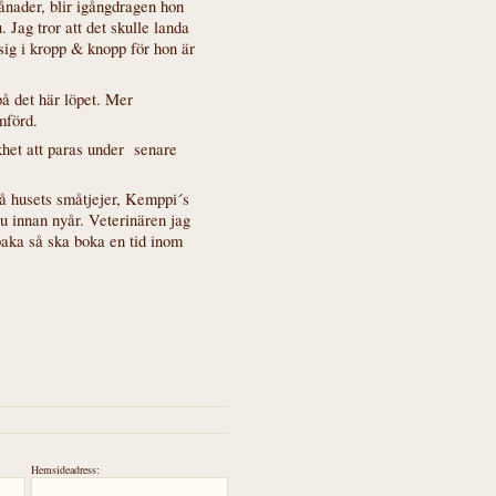
ånader, blir igångdragen hon
 Jag tror att det skulle landa
sig i kropp & knopp för hon är
å det här löpet. Mer
mförd.
het att paras under senare
på husets småtjejer, Kemppi´s
 innan nyår. Veterinären jag
lbaka så ska boka en tid inom
Hemsideadress: