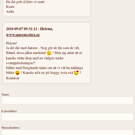
Ha det gott så hörs vi snart.
Kram
Anita
-
Helena
,
2010-09-07 09:31:12
www.queencobra.se
Hejsan!
Ja det där med datorer... Nog gör de lite som de vill,
ibland, dessa jäkla maskiner
! Men jag antar att ni
kanske stötte ihop med en vildgris under
svampplockningen?!
Håller med föregående talare om att vi vill ha mååånga
bilder
! Kanske nå'n ny på Snygg-Asta oxå
?
Kramisar
Namn:
E-postadress:
Hemsideadress: