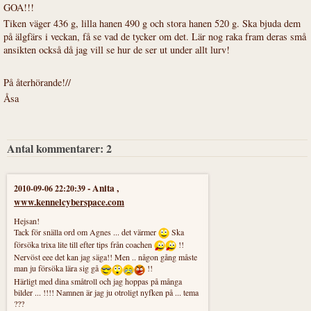
GOA!!!
Tiken väger 436 g, lilla hanen 490 g och stora hanen 520 g. Ska bjuda dem
på älgfärs i veckan, få se vad de tycker om det. Lär nog raka fram deras små
ansikten också då jag vill se hur de ser ut under allt lurv!
På återhörande!//
Åsa
Antal kommentarer:
2
-
Anita
,
2010-09-06 22:20:39
www.kennelcyberspace.com
Hejsan!
Tack för snälla ord om Agnes ... det värmer
Ska
försöka trixa lite till efter tips från coachen
!!
Nervöst eee det kan jag säga!! Men .. någon gång måste
man ju försöka lära sig gå
!!
Härligt med dina småtroll och jag hoppas på många
bilder ... !!!! Namnen är jag ju otroligt nyfken på ... tema
???