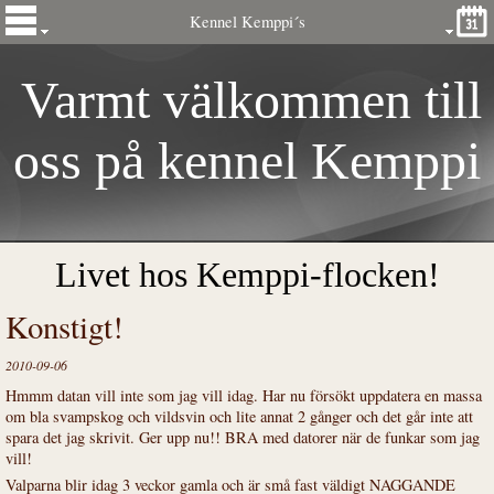
Kennel Kemppi´s
Varmt välkommen till
oss på kennel
Kemp
pi
´s
Livet hos Kemppi-flocken!
Konstigt!
2010-09-06
Hmmm datan vill inte som jag vill idag. Har nu försökt uppdatera en massa
om bla svampskog och vildsvin och lite annat 2 gånger och det går inte att
spara det jag skrivit. Ger upp nu!! BRA med datorer när de funkar som jag
vill!
Valparna blir idag 3 veckor gamla och är små fast väldigt NAGGANDE