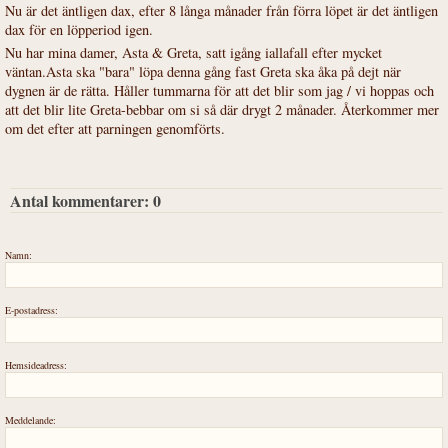
Nu är det äntligen dax, efter 8 långa månader från förra löpet är det äntligen
dax för en löpperiod igen.
Nu har mina damer, Asta & Greta, satt igång iallafall efter mycket
väntan.Asta ska "bara" löpa denna gång fast Greta ska åka på dejt när
dygnen är de rätta. Håller tummarna för att det blir som jag / vi hoppas och
att det blir lite Greta-bebbar om si så där drygt 2 månader. Återkommer mer
om det efter att parningen genomförts.
Antal kommentarer:
0
Namn:
E-postadress:
Hemsideadress:
Meddelande: