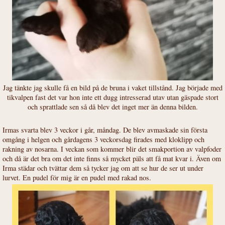
Jag tänkte jag skulle få en bild på de bruna i vaket tillstånd. Jag började med
tikvalpen fast det var hon inte ett dugg intresserad utav utan gäspade stort
och sprattlade sen så då blev det inget mer än denna bilden.
Irmas svarta blev 3 veckor i går, måndag. De blev avmaskade sin första
omgång i helgen och gårdagens 3 veckorsdag firades med kloklipp och
rakning av nosarna. I veckan som kommer blir det smakportion av valpfoder
och då är det bra om det inte finns så mycket päls att få mat kvar i. Även om
Irma städar och tvättar dem så tycker jag om att se hur de ser ut under
lurvet. En pudel för mig är en pudel med rakad nos.