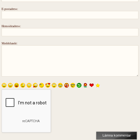
E-postadress:
Hemsideadress:
Meddelande: