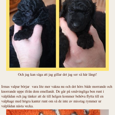
Och jag kan säga att jag gillar det jag ser så här långt!
Irmas valpar börjar vara lite mer vakna nu och det hörs både morrande och
knorrande uppe ifrån dem emellanåt. De går på småvingliga ben runt i
valplådan och jag tänker att de till helgen kommer behöva flytta till en
valphage med högra kanter runt om så de inte av misstag rymmer ur
valplådan nästa vecka.