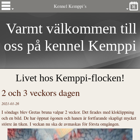
Kennel Kemppi´s
Varmt välkommen till
oss på kennel
Kemp
pi
´s
Livet hos Kemppi-flocken!
2 och 3 veckors dagen
2021-01-26
I söndags blev Gretas bruna valpar 2 veckor. Det firades med kloklippning
och en bild. De har öppnat ögonen och hanen är fortfarande skapligt mycket
större än tiken. I veckan nu ska de avmaskas för första omgången.