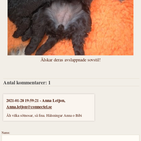
Älskar deras avslappnade sovstil!
Antal kommentarer:
1
-
Anna Leijon
,
2021-01-28 19:59:21
Anna.leijon@connectel.se
Åh vilka sötnosar, så fina. Hälsningar Anna o Bibi
Namn: